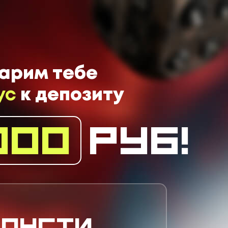
арим тебе
ус
к депозиту
000
руб
!
упусти