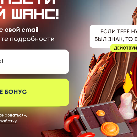
й шанс!
е свой email
ите подробности
Е БОНУС
рироваться»,
работку