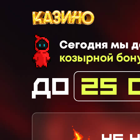
Сегодня мы д
козырной бон
до
25 
Не 